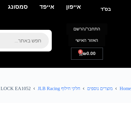
אייפון
אייפד
סמסונג
בס"ד
התחבר/הרשם
האזור האישי
0
₪
0.00
Home
מוצרים נוספים
חלקי חילוף JLB Racing
LOCK EA1052