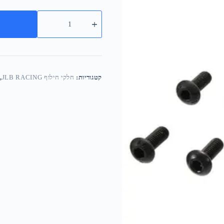
קטגוריות:
חלקי חילוף JLB RACING
,