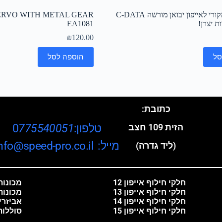
כבל טעינה מקורי לאייפון יבואן מורשה C-DATA
ERVO WITH METAL GEAR
ת יצרן!
EA1081
₪
120.00
סל
הוספה לסל
כתובת:
טלפון:0
775540051
הזית 109 חצב
מייל: info@speed-pro.co.il
(ליד גדרה)
חלקי חילוף אייפון 12
מכונות 
חלקי חילוף אייפון 13
מכונות
חלקי חילוף אייפון 14
אביזרי
חלקי חילוף אייפון 15
סוללות