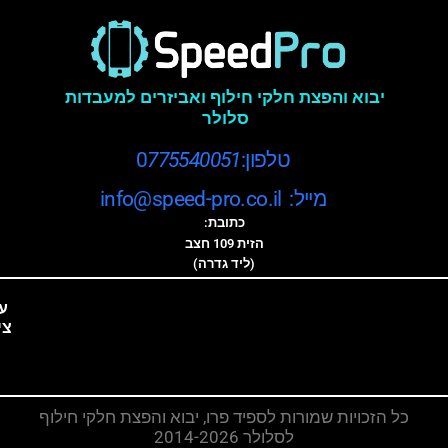
יבוא והפצת חלקי חילוף ואביזרים למעבדות
סלולר
טלפון:0
775540051
מייל: info@speed-pro.co.il
כתובת:
הזית 109 חצב
(ליד גדרה)
ע
צי
כל הזכויות שמורות לספיד פרו, יבוא והפצת חלקי חילוף
לסלולר 2014-2026