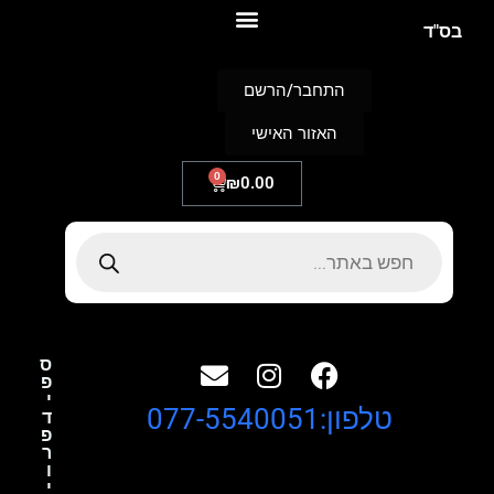
S
בס"ד
k
i
p
התחבר/הרשם
t
o
האזור האישי
c
o
n
0
₪
0.00
t
e
n
t
ס
פ
י
טלפון:077-5540051
ד
פ
ר
ו
י