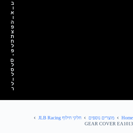
ב
ו
א
ו
ה
פ
צ
ת
ח
ל
פ
י
ם
ל
ס
ל
ו
ל
ר
Home
מוצרים נוספים
חלקי חילוף JLB Racing
GEAR COVER EA1013