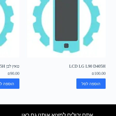
LCD LG L90 D405H
טאץ לבן LG L90 D405H
₪
90.00
₪
100.00
הוספה לסל
הוספה ל
אתם יכולים למצוא אותנו גם כאן