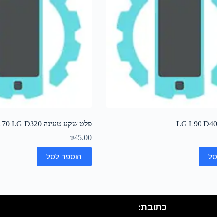
פלט שקע טעינה L70 LG D320
₪
45.00
סל
הוספה לסל
כתובת: