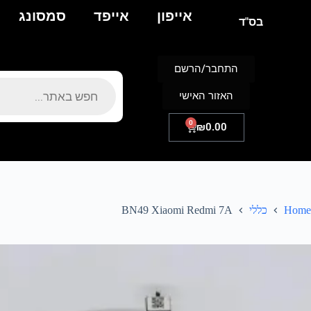
אייפון
אייפד
סמסונג
בס"ד
התחבר/הרשם
האזור האישי
0
₪
0.00
Home
כללי
BN49 Xiaomi Redmi 7A