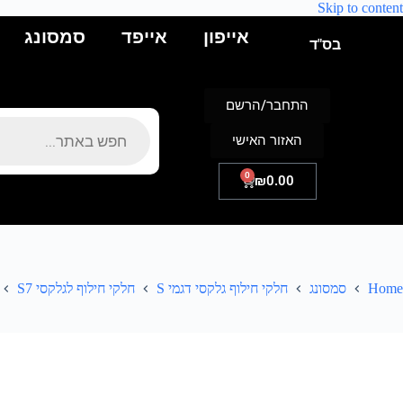
Skip to content
אייפון
אייפד
סמסונג
בס"ד
התחבר/הרשם
האזור האישי
0
₪
0.00
Home
סמסונג
חלקי חילוף גלקסי דגמי S
חלקי חילוף לגלקסי S7