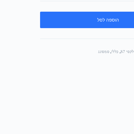
הוספה לסל
סי S7
,
כללי
,
סמסונג