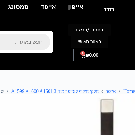
אייפון
אייפד
סמסונג
בס"ד
התחבר/הרשם
האזור האישי
0
₪
0.00
Home
אייפד
חלקי חילוף לאייפד מיני 3 A1599 A1600 A1601
שקע AUX לב