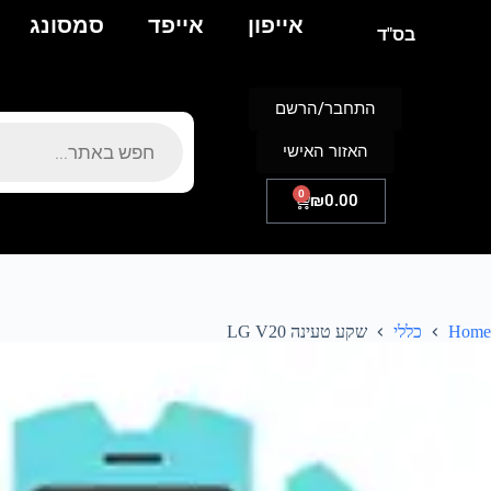
אייפון
אייפד
סמסונג
בס"ד
התחבר/הרשם
האזור האישי
0
₪
0.00
Home
כללי
שקע טעינה LG V20