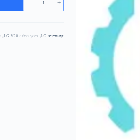
קטגוריות:
LG
,
חלקי חילוף LG V20
,
כ