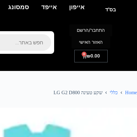
אייפון
אייפד
סמסונג
בס"ד
התחבר/הרשם
האזור האישי
0
₪
0.00
Home
כללי
שקע טעינה LG G2 D800