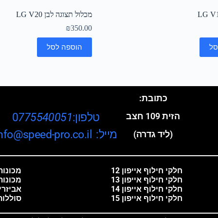
מכלול תצוגה לבן LG V20
₪
350.00
סל
הוספה לסל
כתובת:
טלפון:0
775540051
הזית 109 חצב
מייל: info@speed-pro.co.il
(ליד גדרה)
חלקי חילוף אייפון 12
מכונות 
חלקי חילוף אייפון 13
מכונות
חלקי חילוף אייפון 14
אביזרי
חלקי חילוף אייפון 15
סוללות