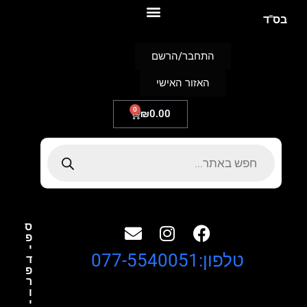
S
בס"ד
k
i
p
התחבר/הרשם
t
o
האזור האישי
c
o
n
0
₪
0.00
t
e
n
t
ס
פ
י
טלפון:077-5540051
ד
פ
ר
ו
י