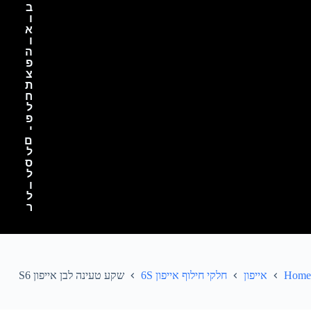
ב
ו
א
ו
ה
פ
צ
ת
ח
ל
פ
י
ם
ל
ס
ל
ו
ל
ר
Home
אייפון
חלקי חילוף אייפון 6S
שקע טעינה לבן אייפון S6