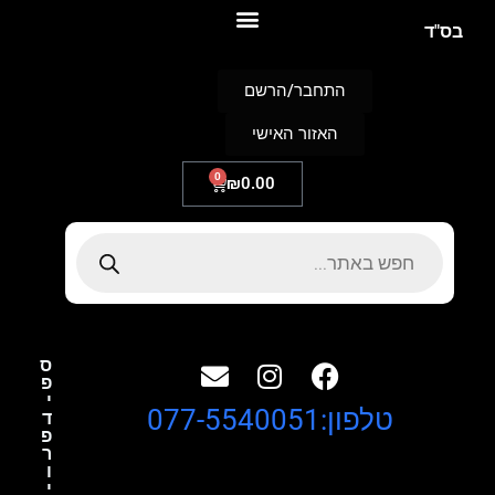
S
בס"ד
k
i
p
התחבר/הרשם
t
o
האזור האישי
c
o
n
0
₪
0.00
t
e
n
t
ס
פ
י
טלפון:077-5540051
ד
פ
ר
ו
י