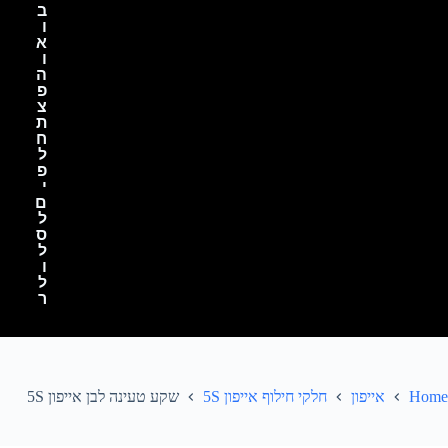
ב
ו
א
ו
ה
פ
צ
ת
ח
ל
פ
י
ם
ל
ס
ל
ו
ל
ר
Home
אייפון
חלקי חילוף אייפון 5S
שקע טעינה לבן אייפון 5S