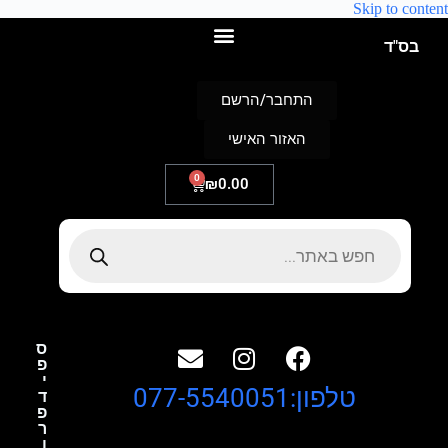
Skip to content
בס"ד
התחבר/הרשם
האזור האישי
0
₪
0.00
ס
פ
י
טלפון:077-5540051
ד
פ
ר
ו