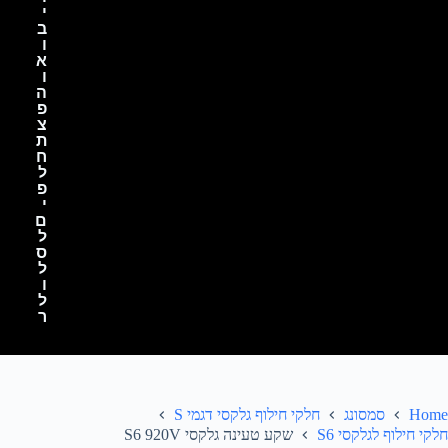
י
ב
ו
א
ו
ה
פ
צ
ת
ח
ל
פ
י
ם
ל
ס
ל
ו
ל
ר
Home
סמסונג
חלקי חילוף גלקסי דגמי S
חלקי חילוף לגלקסי S6
שקע טעינה גלקסי S6 920V