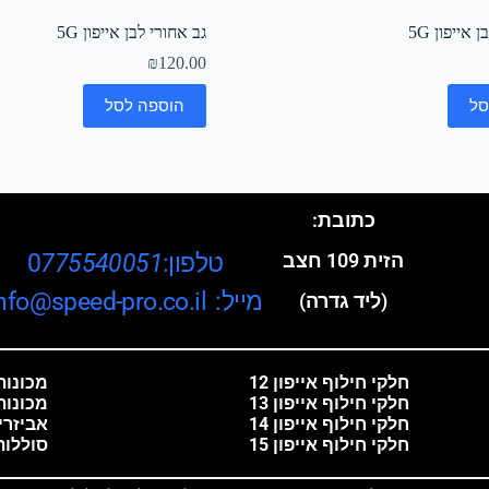
אייפון 5G
גב אחורי לבן אייפון 5G
₪
120.00
סל
הוספה לסל
כתובת:
טלפון:0
775540051
הזית 109 חצב
מייל: info@speed-pro.co.il
(ליד גדרה)
חלקי חילוף אייפון 12
מכונות 
חלקי חילוף אייפון 13
מכונות
חלקי חילוף אייפון 14
אביזרי
חלקי חילוף אייפון 15
סוללות