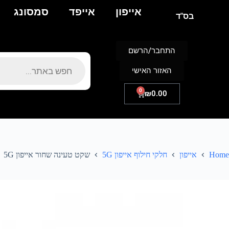
אייפון
אייפד
סמסונג
בס"ד
התחבר/הרשם
האזור האישי
0
₪
0.00
Home
אייפון
חלקי חילוף אייפון 5G
שקט טעינה שחור אייפון 5G