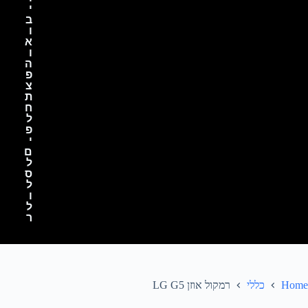
י
ב
ו
א
ו
ה
פ
צ
ת
ח
ל
פ
י
ם
ל
ס
ל
ו
ל
ר
Home
כללי
רמקול אוזן LG G5