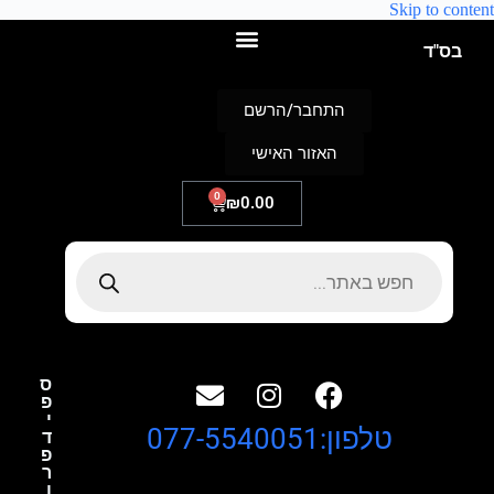
Skip to content
בס"ד
התחבר/הרשם
האזור האישי
0
₪
0.00
ס
פ
י
טלפון:077-5540051
ד
פ
ר
ו