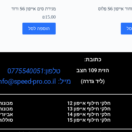
ייפון S6 פלוס
מגירת סים אייפון S6 ורוד
₪
15.00
סל
הוספה לסל
כתובת:
טלפון:0
775540051
הזית 109 חצב
מייל: info@speed-pro.co.il
(ליד גדרה)
חלקי חילוף אייפון 12
מכונות 
חלקי חילוף אייפון 13
מכונות
חלקי חילוף אייפון 14
אביזרי
חלקי חילוף אייפון 15
סוללות