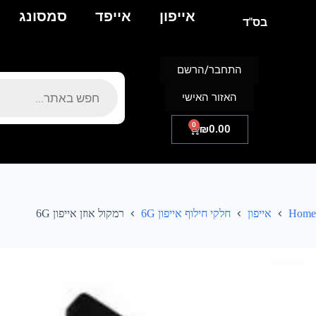
אייפון
אייפד
סמסונג
בס"ד
התחבר/הרשם
האזור האישי
0
₪
0.00
Home
אייפון
חלקי חילוף אייפון 6G
רמקול אוזן אייפון 6G