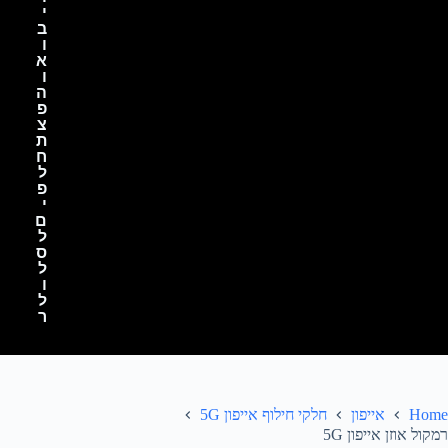
י
ב
ו
א
ו
ה
פ
צ
ת
ח
ל
פ
י
ם
ל
ס
ל
ו
ל
ר
Home
אייפון
חלקי חילוף אייפון 5G
רמקול אוזן אייפון 5G