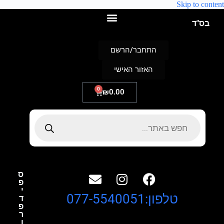
Skip to content
בס"ד
התחבר/הרשם
האזור האישי
0
₪
0.00
ס
פ
י
טלפון:077-5540051
ד
פ
ר
ו