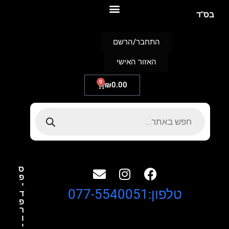
S
בס"ד
k
i
p
התחבר/הרשם
t
o
האזור האישי
c
o
n
0
₪
0.00
t
e
n
t
ס
פ
י
טלפון:077-5540051
ד
פ
ר
ו
י