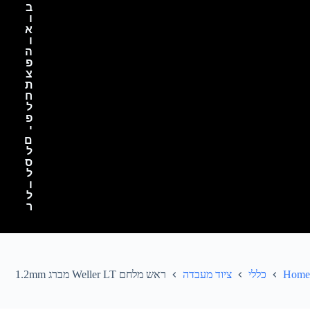
ב
ו
א
ו
ה
פ
צ
ת
ח
ל
פ
י
ם
ל
ס
ל
ו
ל
ר
Home
כללי
ציוד מעבדה
ראש מלחם Weller LT מברג 1.2mm