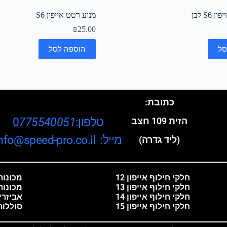
S6 לבן
מנוע רטט אייפון S6
₪
25.00
סל
הוספה לסל
כתובת:
טלפון:0
775540051
הזית 109 חצב
מייל: info@speed-pro.co.il
(ליד גדרה)
חלקי חילוף אייפון 12
מכונות 
חלקי חילוף אייפון 13
מכונות
חלקי חילוף אייפון 14
אביזרי
חלקי חילוף אייפון 15
סוללות