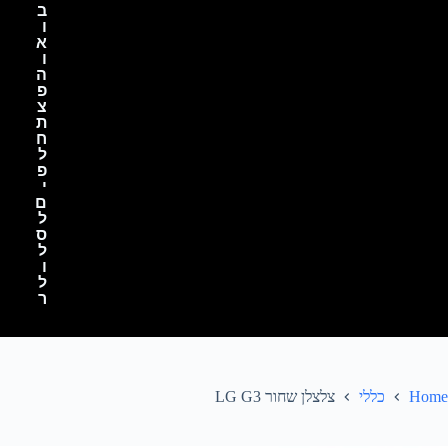
ב
ו
א
ו
ה
פ
צ
ת
ח
ל
פ
י
ם
ל
ס
ל
ו
ל
ר
Home
כללי
צלצלן שחור LG G3