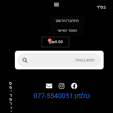
S
בס"ד
k
i
p
התחבר/הרשם
t
o
האזור האישי
c
o
n
0
₪
0.00
t
e
n
t
ס
פ
י
טלפון:077-5540051
ד
פ
ר
ו
י