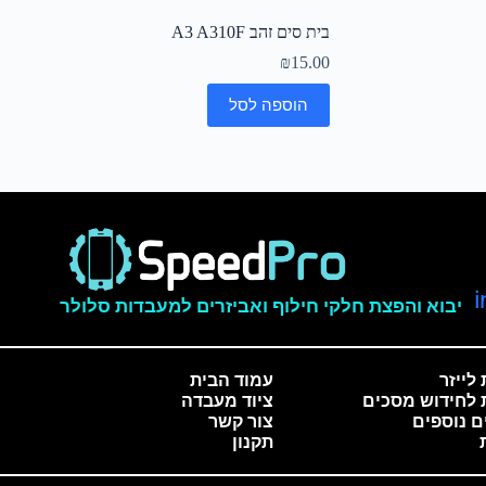
בית סים זהב A3 A310F
₪
15.00
הוספה לסל
יבוא והפצת חלקי חילוף ואביזרים למעבדות סלולר
לייזר
עמוד הבית
 לחידוש מסכים
ציוד מעבדה
ם נוספים
צור קשר
תקנון