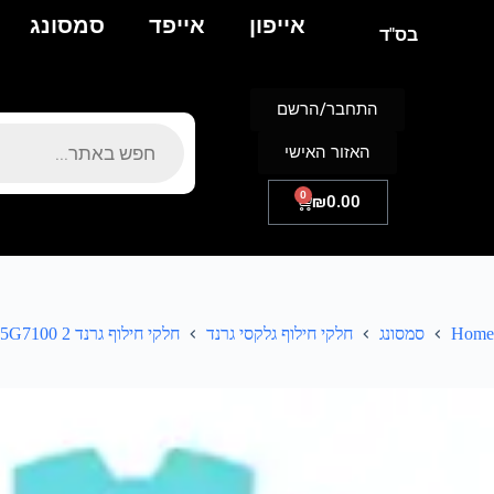
אייפון
אייפד
סמסונג
בס"ד
התחבר/הרשם
האזור האישי
0
₪
0.00
Home
סמסונג
חלקי חילוף גלקסי גרנד
חלקי חילוף גרנד 2 G7105G7100