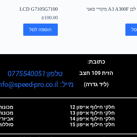
קורי סאני
LCD G7105G7100
₪
100.00
סל
הוספה לסל
כתובת:
טלפון:0
775540051
הזית 109 חצב
מייל: info@speed-pro.co.il
(ליד גדרה)
חלקי חילוף אייפון 12
מכונות 
חלקי חילוף אייפון 13
מכונות
חלקי חילוף אייפון 14
אביזרי
חלקי חילוף אייפון 15
סוללות