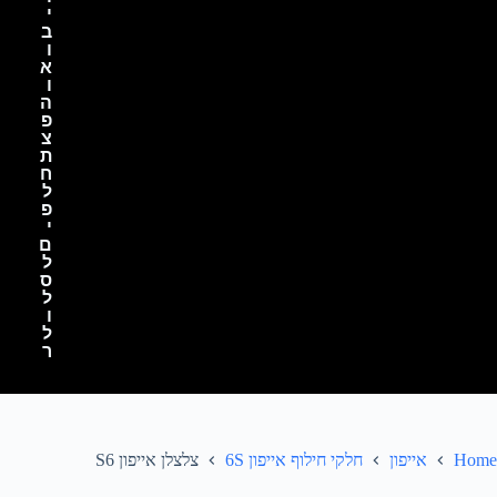
י
ב
ו
א
ו
ה
פ
צ
ת
ח
ל
פ
י
ם
ל
ס
ל
ו
ל
ר
Home
אייפון
חלקי חילוף אייפון 6S
צלצלן אייפון S6