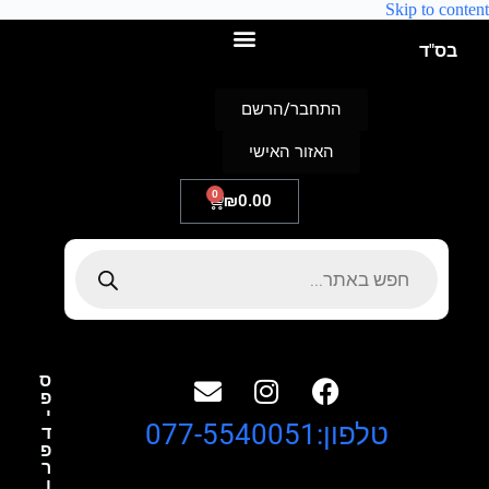
Skip to content
בס"ד
התחבר/הרשם
האזור האישי
0
₪
0.00
ס
פ
י
טלפון:077-5540051
ד
פ
ר
ו