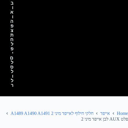
ב
ו
א
ו
ה
פ
צ
ת
ח
ל
פ
י
ם
ל
ס
ל
ו
ל
ר
Home
אייפד
חלקי חילוף לאייפד מיני 2 A1489 A1490 A1491
פלט AUX לבן אייפד מיני 2