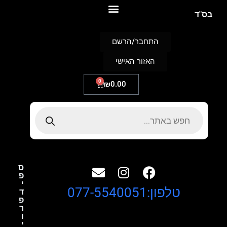
S
בס"ד
k
i
p
התחבר/הרשם
t
o
האזור האישי
c
o
n
0
₪
0.00
t
e
n
t
ס
פ
י
טלפון:077-5540051
ד
פ
ר
ו
י