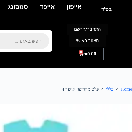
אייפון
אייפד
סמסונג
בס"ד
התחבר/הרשם
האזור האישי
0
₪
0.00
Home
כללי
פלט מקרופון אייפד 4