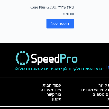
טאץ שחור Core Plus G350F
₪
70.00
הוספה לסל
יבוא והפצת חלקי חילוף ואביזרים למעבדות סלולר
לייזר
עמוד הבית
 לחידוש מסכים
ציוד מעבדה
ם נוספים
צור קשר
תקנון