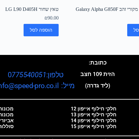
 Galaxy Alpha G850F
טאץ שחור LG L90 D405H
₪
90.00
סל
הוספה לסל
כתובת:
טלפון:0
775540051
הזית 109 חצב
מייל: info@speed-pro.co.il
(ליד גדרה)
חלקי חילוף אייפון 12
מכונות 
חלקי חילוף אייפון 13
מכונות
חלקי חילוף אייפון 14
אביזרי
חלקי חילוף אייפון 15
סוללות