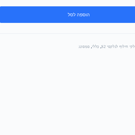
הוספה לסל
קי חילוף לגלקסי S2
,
כללי
,
סמסונג