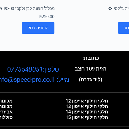
 גלקסי 3S
מכלול תצוגה לבן גלקסי 3S I9300 מקורי
₪
250.00
סל
הוספה לסל
כתובת:
טלפון:0
775540051
הזית 109 חצב
מייל: info@speed-pro.co.il
(ליד גדרה)
חלקי חילוף אייפון 12
מכונות 
חלקי חילוף אייפון 13
מכונות
חלקי חילוף אייפון 14
אביזרי
חלקי חילוף אייפון 15
סוללות