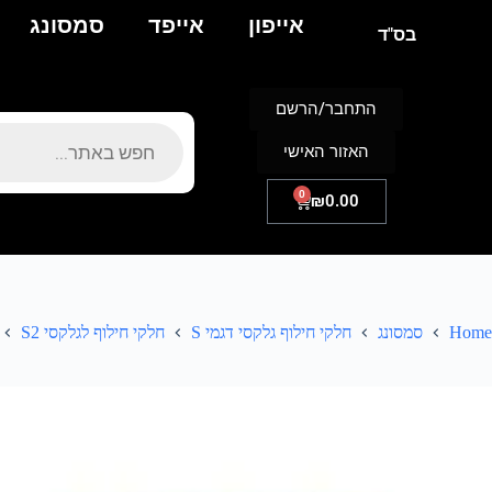
אייפון
אייפד
סמסונג
בס"ד
התחבר/הרשם
האזור האישי
0
₪
0.00
Home
סמסונג
חלקי חילוף גלקסי דגמי S
חלקי חילוף לגלקסי S2