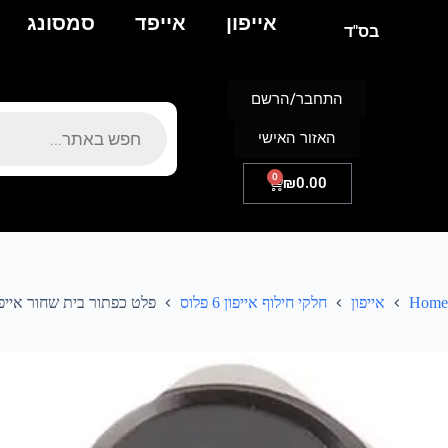
אייפון
אייפד
סמסונג
בס"ד
התחבר/הרשם
האזור האישי
0
₪
0.00
Home
אייפון
חלקי חילוף אייפון 6 פלוס
פלט כפתור בית שחור אייפון 