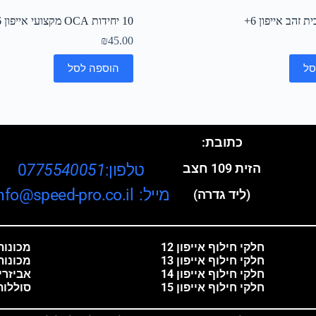
 זהב אייפון 6+
10 יחידות OCA מקצועי אייפון 6 פלוס
₪
45.00
סל
הוספה לסל
כתובת:
טלפון:0
775540051
הזית 109 חצב
מייל: info@speed-pro.co.il
(ליד גדרה)
חלקי חילוף אייפון 12
מכונות 
חלקי חילוף אייפון 13
מכונות
חלקי חילוף אייפון 14
אביזרי
חלקי חילוף אייפון 15
סוללות