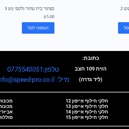
ט 2
כפתור בית שחור גלקסי נוט 3
₪
5.00
סל
הוספה לסל
כתובת:
טלפון:0
775540051
הזית 109 חצב
מייל: info@speed-pro.co.il
(ליד גדרה)
חלקי חילוף אייפון 12
מכונות 
חלקי חילוף אייפון 13
מכונות
חלקי חילוף אייפון 14
אביזרי
חלקי חילוף אייפון 15
סוללות