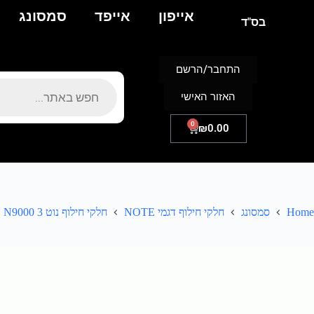
אייפון
אייפד
סמסונג
בס"ד
התחבר/הרשם
האזור האישי
0
₪
0.00
Home
סמסונג
חלקי חילוף דגמי NOTE
חלקי חילוף נוט 3 N9000