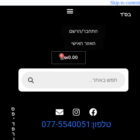
Skip to content
בס"ד
התחבר/הרשם
האזור האישי
0
₪
0.00
ס
פ
י
טלפון:077-5540051
ד
פ
ר
ו