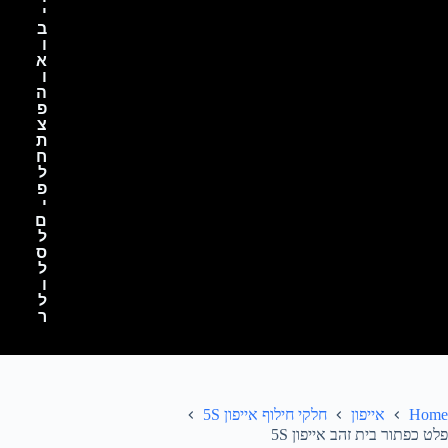
י
ב
ו
א
ו
ה
פ
צ
ת
ח
ל
פ
י
ם
ל
ס
ל
ו
ל
ר
Home
אייפון
חלקי חילוף אייפון 5S
פלט כפתור בית זהב אייפון 5S