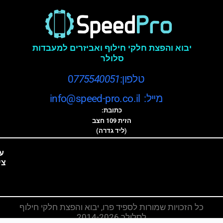
יבוא והפצת חלקי חילוף ואביזרים למעבדות
סלולר
טלפון:0
775540051
מייל: info@speed-pro.co.il
כתובת:
הזית 109 חצב
(ליד גדרה)
ע
צי
כל הזכויות שמורות לספיד פרו, יבוא והפצת חלקי חילוף
לסלולר 2014-2026