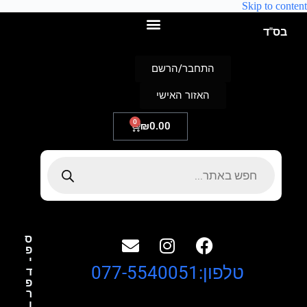
Skip to content
בס"ד
התחבר/הרשם
האזור האישי
0
₪
0.00
ס
פ
י
טלפון:077-5540051
ד
פ
ר
ו