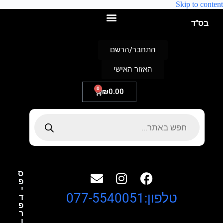
Skip to content
בס"ד
התחבר/הרשם
האזור האישי
0
₪
0.00
ס
פ
י
טלפון:077-5540051
ד
פ
ר
ו