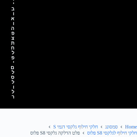
י
ב
ו
א
ו
ה
פ
צ
ת
ח
ל
פ
י
ם
ל
ס
ל
ו
ל
ר
Home
סמסונג
חלקי חילוף גלקסי דגמי S
חלקי חילוף לגלקסי S8 פלוס
פלט הדלקה גלקסי S8 פלוס