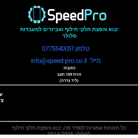
יבוא והפצת חלקי חילוף ואביזרים למעבדות
סלולר
טלפון:0
775540051
מייל: info@speed-pro.co.il
כתובת:
הזית 109 חצב
(ליד גדרה)
ע
צי
כל הזכויות שמורות לספיד פרו, יבוא והפצת חלקי חילוף
לסלולר 2014-2026