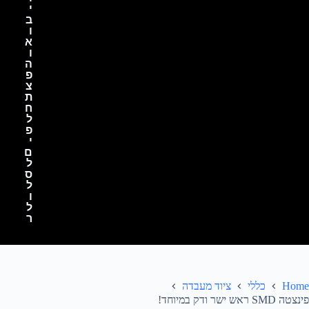
י
ב
ו
א
ו
ה
פ
צ
ת
ח
ל
פ
י
ם
ל
ס
ל
ו
ל
ר
Home
כללי
ציוד מעבדה
פינצטה SMD ראש ישר ודק במיוחד!