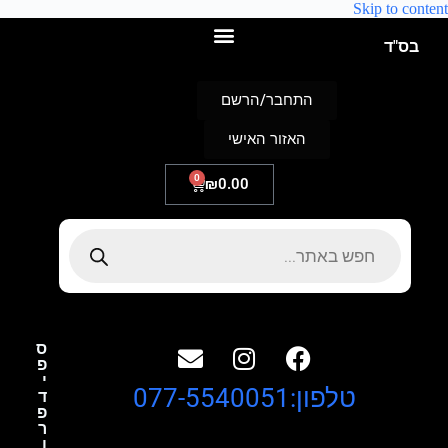
Skip to content
בס"ד
התחבר/הרשם
האזור האישי
0
₪
0.00
ס
פ
י
טלפון:077-5540051
ד
פ
ר
ו