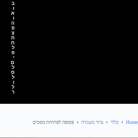
ב
ו
א
ו
ה
פ
צ
ת
ח
ל
פ
י
ם
ל
ס
ל
ו
ל
ר
Home
כללי
ציוד מעבדה
פומפה לפתיחת מסכים