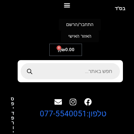
S
בס"ד
k
i
p
התחבר/הרשם
t
o
האזור האישי
c
o
n
0
₪
0.00
t
e
n
t
ס
פ
י
טלפון:077-5540051
ד
פ
ר
ו
י