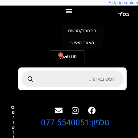
Skip to content
בס"ד
התחבר/הרשם
האזור האישי
0
₪
0.00
ס
פ
י
טלפון:077-5540051
ד
פ
ר
ו