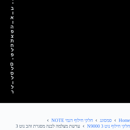
י
ב
ו
א
ו
ה
פ
צ
ת
ח
ל
פ
י
ם
ל
ס
ל
ו
ל
ר
Home
סמסונג
חלקי חילוף דגמי NOTE
חלקי חילוף נוט 3 N9000
עדשת מצלמה לבנה מסגרת זהב נוט 3