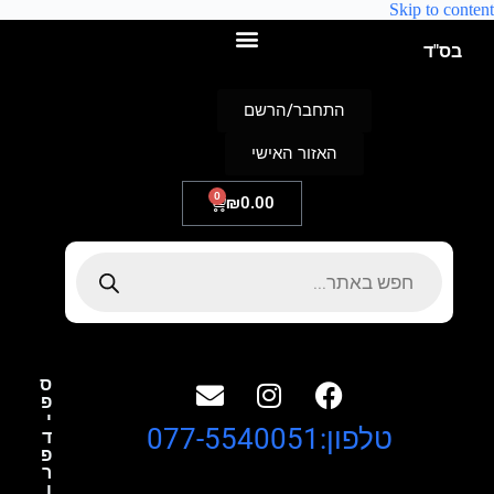
Skip to content
בס"ד
התחבר/הרשם
האזור האישי
0
₪
0.00
ס
פ
י
טלפון:077-5540051
ד
פ
ר
ו