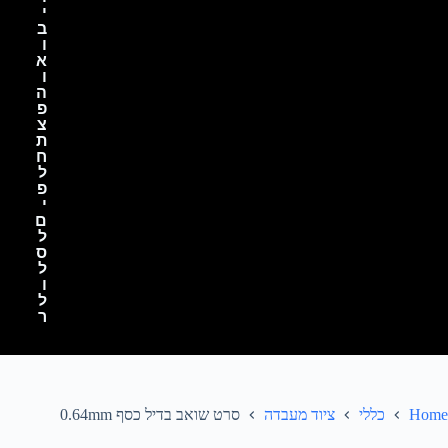
י
ב
ו
א
ו
ה
פ
צ
ת
ח
ל
פ
י
ם
ל
ס
ל
ו
ל
ר
Home
כללי
ציוד מעבדה
סרט שואב בדיל כסף 0.64mm