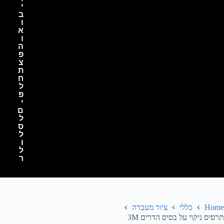
י
ב
ו
א
ו
ה
פ
צ
ת
ח
ל
פ
י
ם
ל
ס
ל
ו
ל
ר
Home
כללי
ציוד מעבדה
תרסיס ניקוי על בסיס הדרים 3M