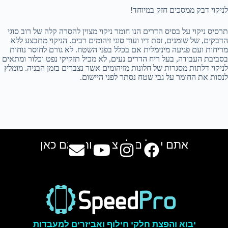
לניקוי דבק ממסכים חזק במיוחד!
תרסיס ניקוי על בסיס הדרים הנו חומר ניקוי מצוין להסרה קלה של רוב סוגי
הדבקים, של שומנים, זפת דיו ועוד סוגי זיהומים רבים. הניקוי מתבצע ללא
מריחות ועם פגיעה מינימלית אם בכלל בפני השטח. לא גורם לחוסר נוחות
בסביבת העבודה, בעל ריח הדרים נעים, לא מכיל תזקיקי נפט וכלור ומתאים
לניקוי דלתות מסגרות של חלונות מזיהומים אשר נצברים בזמן הבניה. מומלץ
לנסות את החומר על גבי שטח נסתר לפני היישום.
אתם יכולים למצוא אותנו גם כאן
יבוא והפצת חלקי חילוף ואביזרים למעבדות