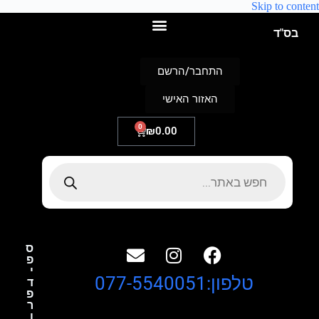
Skip to content
בס"ד
התחבר/הרשם
האזור האישי
0
₪
0.00
ס
פ
י
טלפון:077-5540051
ד
פ
ר
ו