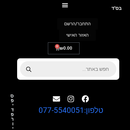
S
בס"ד
k
i
p
התחבר/הרשם
t
o
האזור האישי
c
o
n
0
₪
0.00
t
e
n
t
ס
פ
י
טלפון:077-5540051
ד
פ
ר
ו
י