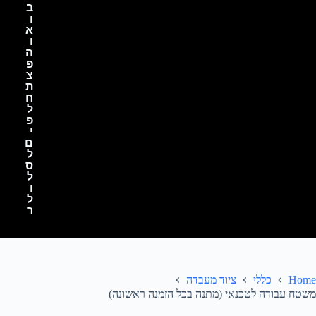
ב
ו
א
ו
ה
פ
צ
ת
ח
ל
פ
י
ם
ל
ס
ל
ו
ל
ר
Home
כללי
ציוד מעבדה
משטח עבודה לטכנאי (מתנה בכל הזמנה ראשונה)