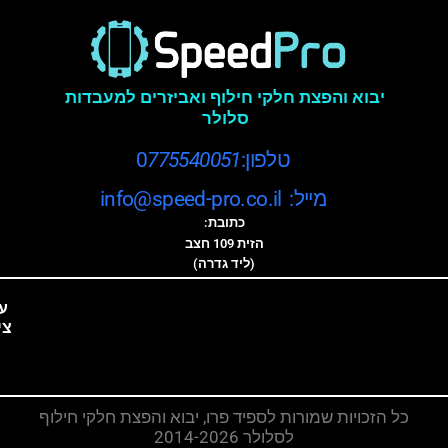
יבוא והפצת חלקי חילוף ואביזרים למעבדות
סלולר
טלפון:0
775540051
מייל: info@speed-pro.co.il
כתובת:
הזית 109 חצב
(ליד גדרה)
ע
צי
כל הזכויות שמורות לספיד פרו, יבוא והפצת חלקי חילוף
לסלולר 2014-2026