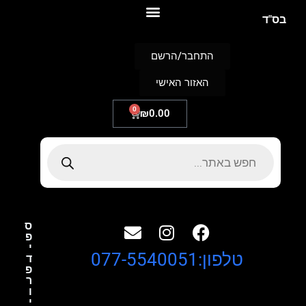
S
בס"ד
k
i
p
התחבר/הרשם
t
o
האזור האישי
c
o
n
0
₪
0.00
t
e
n
t
ס
פ
י
טלפון:077-5540051
ד
פ
ר
ו
י