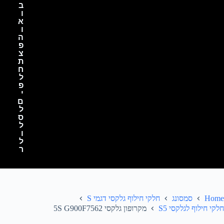
ב
ו
א
ו
ה
פ
צ
ת
ח
ל
פ
י
ם
ל
ס
ל
ו
ל
ר
Home
סמסונג
חלקי חילוף גלקסי דגמי S
חלקי חילוף לגלקסי S5
מקרופון גלקסי 5S G900F7562