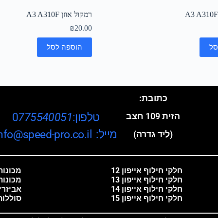
רמקול אוזן A3 A310F
₪
20.00
סל
הוספה לסל
כתובת:
טלפון:0
775540051
הזית 109 חצב
מייל: info@speed-pro.co.il
(ליד גדרה)
חלקי חילוף אייפון 12
מכונות 
חלקי חילוף אייפון 13
מכונות
חלקי חילוף אייפון 14
אביזרי
חלקי חילוף אייפון 15
סוללות