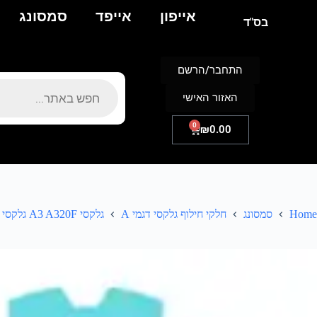
אייפון
אייפד
סמסונג
בס"ד
התחבר/הרשם
האזור האישי
0
₪
0.00
Home
סמסונג
חלקי חילוף גלקסי דגמי A
גלקסי A3 A320F גלקסי