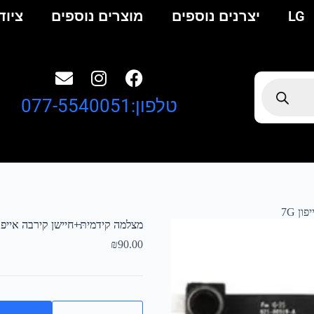
LG
יצרנים נוספים
מוצרים נוספים
ציוד
טלפון:077-5540051
ן 7G
מצלמה קידמיתּּּּ+חיישן קירבה אייפון G
₪
90.00