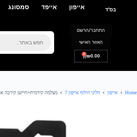
אייפון
אייפד
סמסונג
בס"ד
התחבר/הרשם
האזור האישי
0
₪
0.00
Home
אייפון
חלקי חילוף אייפון 7
מצלמה קידמיתּּּּ+חיישן קירבה אייפו