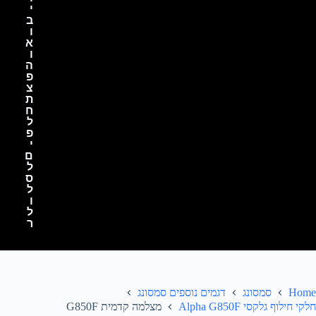
י
ב
ו
א
ו
ה
פ
צ
ת
ח
ל
פ
י
ם
ל
ס
ל
ו
ל
ר
Home
סמסונג
דגמים נוספים סמסונג
חלקי חילוף גלקסי Alpha G850F
מצלמה קדמית G850F