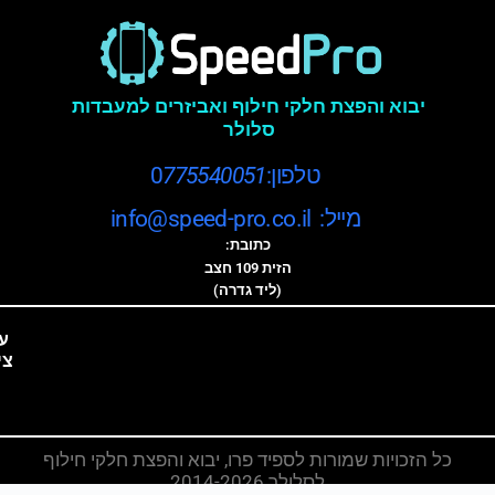
יבוא והפצת חלקי חילוף ואביזרים למעבדות
סלולר
טלפון:0
775540051
מייל: info@speed-pro.co.il
כתובת:
הזית 109 חצב
(ליד גדרה)
ע
צי
כל הזכויות שמורות לספיד פרו, יבוא והפצת חלקי חילוף
לסלולר 2014-2026