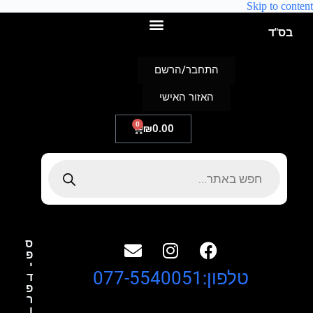
Skip to content
בס"ד
התחבר/הרשם
האזור האישי
0
₪
0.00
ס
פ
י
טלפון:077-5540051
ד
פ
ר
ו