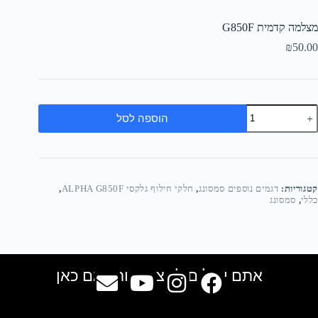
מצלמה קדמית G850F
₪
50.00
הוספה לסל
קטגוריות:
דגמים נוספים סמסונג
,
חלקי חילוף גלקסי ALPHA G850F
,
כללי
,
סמסונג
אתם יכולים למצוא אותנו גם כאן