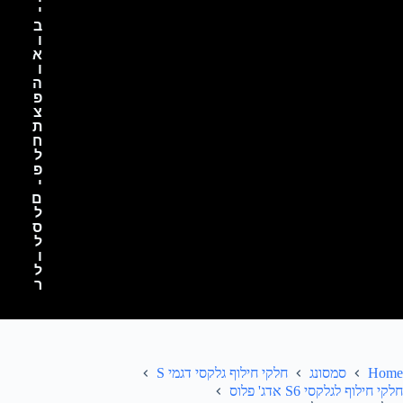
י
ב
ו
א
ו
ה
פ
צ
ת
ח
ל
פ
י
ם
ל
ס
ל
ו
ל
ר
Home
סמסונג
חלקי חילוף גלקסי דגמי S
חלקי חילוף לגלקסי S6 אדג' פלוס