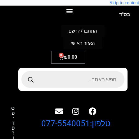
Skip to content
בס"ד
התחבר/הרשם
האזור האישי
0
₪
0.00
ס
פ
י
טלפון:077-5540051
ד
פ
ר
ו