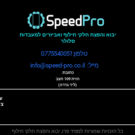
יבוא והפצת חלקי חילוף ואביזרים למעבדות
סלולר
טלפון:0
775540051
מייל: info@speed-pro.co.il
כתובת:
הזית 109 חצב
(ליד גדרה)
ע
צי
כל הזכויות שמורות לספיד פרו, יבוא והפצת חלקי חילוף