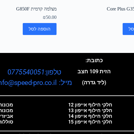
מצלמה קדמית G850F
₪
50.00
סל
הוספה לסל
כתובת:
טלפון:0
775540051
הזית 109 חצב
מייל: info@speed-pro.co.il
(ליד גדרה)
חלקי חילוף אייפון 12
מכונות 
חלקי חילוף אייפון 13
מכונות
חלקי חילוף אייפון 14
אביזרי
חלקי חילוף אייפון 15
סוללות