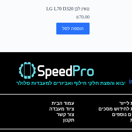
טאץ לבן LG L70 D320
₪
70.00
הוספה לסל
יבוא והפצת חלקי חילוף ואביזרים למעבדות סלולר
לייזר
עמוד הבית
 לחידוש מסכים
ציוד מעבדה
ם נוספים
צור קשר
תקנון