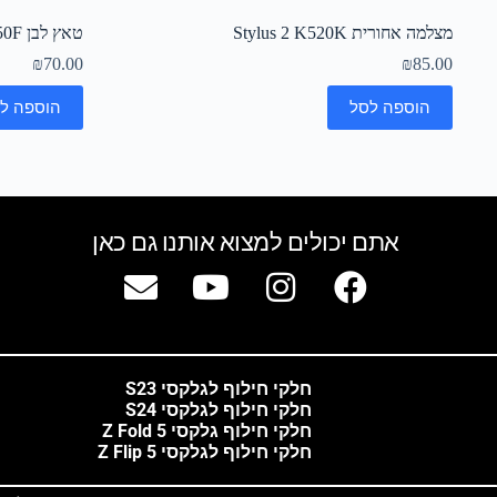
מצלמה אחורית Stylus 2 K520K
טאץ לבן Core Plus G350F
₪
70.00
₪
85.00
הוספה לסל
הוספה ל
אתם יכולים למצוא אותנו גם כאן
חלקי חילוף לגלקסי S23
חלקי חילוף לגלקסי S24
חלקי חילוף גלקסי Z Fold 5
חלקי חילוף לגלקסי Z Flip 5