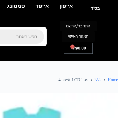
אייפון
אייפד
סמסונג
בס"ד
התחבר/הרשם
האזור האישי
0
₪
0.00
Home
כללי
מסך LCD אייפד 4