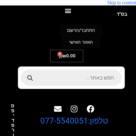
Skip to content
בס"ד
התחבר/הרשם
האזור האישי
0
₪
0.00
ס
פ
י
טלפון:077-5540051
ד
פ
ר
ו