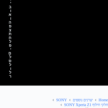
י
ב
ו
א
ו
ה
פ
צ
ת
ח
ל
פ
י
ם
ל
ס
ל
ו
ל
ר
Home
יצרנים נוספים
SONY
חלקי חילוף SONY Xperia Z1