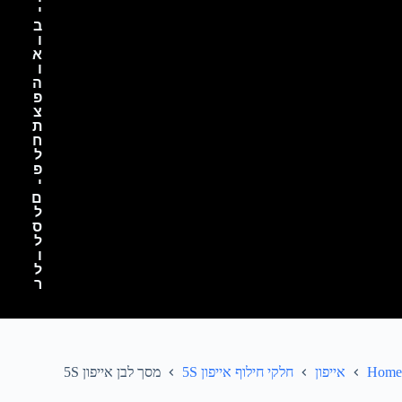
י
ב
ו
א
ו
ה
פ
צ
ת
ח
ל
פ
י
ם
ל
ס
ל
ו
ל
ר
Home
אייפון
חלקי חילוף אייפון 5S
מסך לבן אייפון 5S