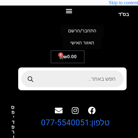
Skip to content
בס"ד
התחבר/הרשם
האזור האישי
0
₪
0.00
ס
פ
י
טלפון:077-5540051
ד
פ
ר
ו