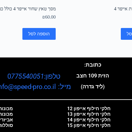
אייפד 4
מסך טאץ שחור אייפד 4 כולל כפתור בית
₪
60.00
סל
הוספה לסל
כתובת:
טלפון:0
775540051
הזית 109 חצב
מייל: info@speed-pro.co.il
(ליד גדרה)
חלקי חילוף אייפון 12
מכונות 
חלקי חילוף אייפון 13
מכונות
חלקי חילוף אייפון 14
אביזרי
חלקי חילוף אייפון 15
סוללות