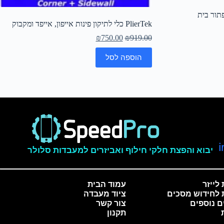
PlierTek כלי לתיקון פינות אייפון, אייפד ומקבוק
₪
750.00
₪
919.00
הוספה לסל
יבוא והפצת חלקי חילוף ואביזרים למעבדות סלולר
לייזר
עמוד הבית
 לחידוש מסכים
ציוד מעבדה
ם נוספים
צור קשר
תקנון