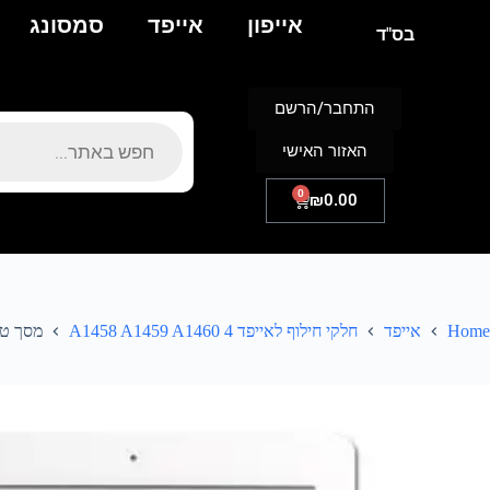
אייפון
אייפד
סמסונג
בס"ד
התחבר/הרשם
האזור האישי
0
₪
0.00
Home
אייפד
חלקי חילוף לאייפד 4 A1458 A1459 A1460
מסך טאץ לבן