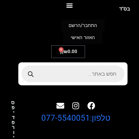
S
בס"ד
k
i
p
התחבר/הרשם
t
o
האזור האישי
c
o
n
0
₪
0.00
t
e
n
t
ס
פ
י
טלפון:077-5540051
ד
פ
ר
ו
י