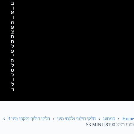
ב
ו
א
ו
ה
פ
צ
ת
ח
ל
פ
י
ם
ל
ס
ל
ו
ל
ר
Home
סמסונג
חלקי חילוף גלקסי מיני
חלקי חילוף גלקסי מיני 3
מנוע רטט S3 MINI I8190