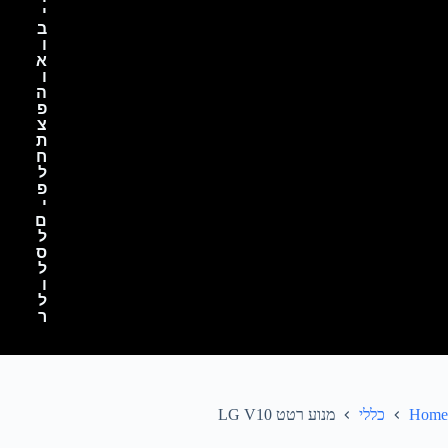
י
ב
ו
א
ו
ה
פ
צ
ת
ח
ל
פ
י
ם
ל
ס
ל
ו
ל
ר
Home
כללי
מנוע רטט LG V10