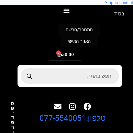
Skip to content
בס"ד
התחבר/הרשם
האזור האישי
0
₪
0.00
ס
פ
י
טלפון:077-5540051
ד
פ
ר
ו