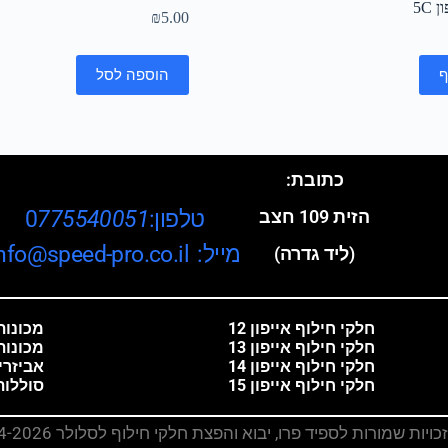
 5C
₪
5.00
ף
הוספה לסל
כתובת:
טלפון:0
775540051
הזית 109 חצב
מייל: info@speed-pro.co.il
(ליד גדרה)
חלקי חילוף אייפון 12
מכונות 
חלקי חילוף אייפון 13
מכונות
חלקי חילוף אייפון 14
אביזרי
חלקי חילוף אייפון 15
סוללות
ויות שמורות לספיד פרו, יבוא והפצת חלקי חילוף לסלולר 2014-2026