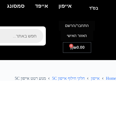
אייפון
אייפד
סמסונג
בס"ד
התחבר/הרשם
האזור האישי
0
₪
0.00
Home
אייפון
חלקי חילוף אייפון 5C
מנוע רטט אייפון 5C