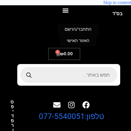
Skip to content
בס"ד
התחבר/הרשם
האזור האישי
0
₪
0.00
ס
פ
י
טלפון:077-5540051
ד
פ
ר
ו