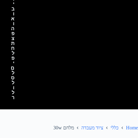
י
ב
ו
א
ו
ה
פ
צ
ת
ח
ל
פ
י
ם
ל
ס
ל
ו
ל
ר
Home
כללי
ציוד מעבדה
מלחם 30w