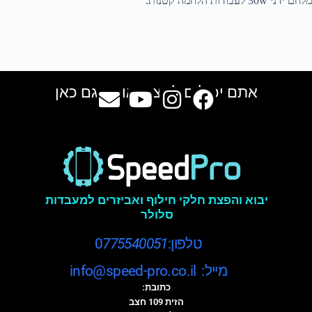
מלחם ידני 30w לעבודות הלחמה קטנות.
אתם יכולים למצוא אותנו גם כאן
יבוא והפצת חלקי חילוף ואביזרים למעבדות
סלולר
טלפון:0
775540051
מייל: info@speed-pro.co.il
כתובת:
הזית 109 חצב