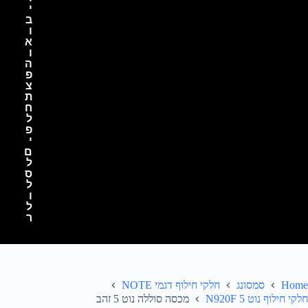
י
ב
ו
א
ו
ה
פ
צ
ת
ח
ל
פ
י
ם
ל
ס
ל
ו
ל
ר
Home
סמסונג
חלקי חילוף דגמי NOTE
חלקי חילוף נוט 5 N920F
מכסה סוללה נוט 5 זהב