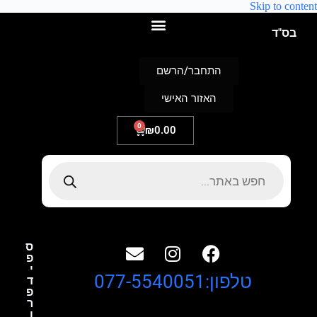
Skip to content
בס"ד
התחבר/הרשם
האזור האישי
0
₪
0.00
ס
פ
י
טלפון:077-5540051
ד
פ
ר
ו