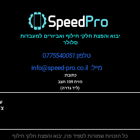
יבוא והפצת חלקי חילוף ואביזרים למעבדות
סלולר
טלפון:0
775540051
מייל: info@speed-pro.co.il
כתובת:
הזית 109 חצב
(ליד גדרה)
ע
צי
כל הזכויות שמורות לספיד פרו, יבוא והפצת חלקי חילוף