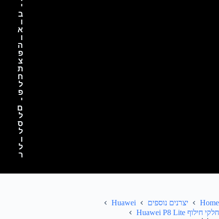
י
ב
ו
א
ו
ה
פ
צ
ת
ח
ל
פ
י
ם
ל
ס
ל
ו
ל
ר
Home
יצרנים נוספים
Huawei
חלקי חילוף Huawei P8 Lite