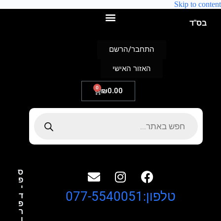
Skip to content
בס"ד
התחבר/הרשם
האזור האישי
0
₪
0.00
ס
פ
י
טלפון:077-5540051
ד
פ
ר
ו