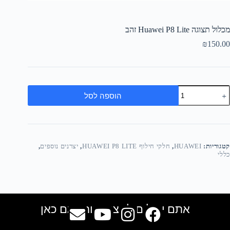
מכלול תצוגה Huawei P8 Lite זהב
₪
150.00
הוספה לסל
קטגוריות:
HUAWEI
,
חלקי חילוף HUAWEI P8 LITE
,
יצרנים נוספים
,
כללי
אתם יכולים למצוא אותנו גם כאן