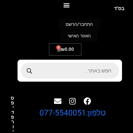
S
בס"ד
k
i
p
התחבר/הרשם
t
o
האזור האישי
c
o
n
0
₪
0.00
t
e
n
t
ס
פ
י
טלפון:077-5540051
ד
פ
ר
ו
י