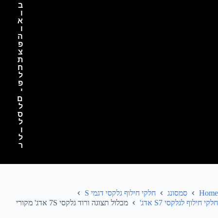
ב
ו
א
ו
ה
פ
צ
ת
ח
ל
פ
י
ם
ל
ס
ל
ו
ל
ר
Home
סמסונג
חלקי חילוף גלקסי דגמי S
חלקי חילוף לגלקסי S7 אדג'
מכלול תצוגה ורוד גלקסי 7S אדג' מקורי