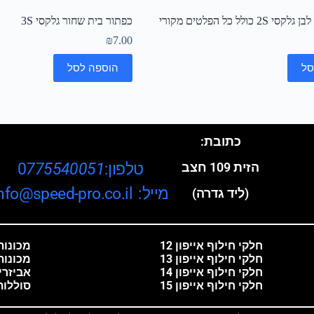
 כולל כל הפלטים מקורי
כפתור בית שחור גלקסי 3S
₪
7.00
סל
הוספה לסל
כתובת:
טלפון:0
775540051
הזית 109 חצב
מייל: info@speed-pro.co.il
(ליד גדרה)
חלקי חילוף אייפון 12
מכונות 
חלקי חילוף אייפון 13
מכונות
חלקי חילוף אייפון 14
אביזרי
חלקי חילוף אייפון 15
סוללות