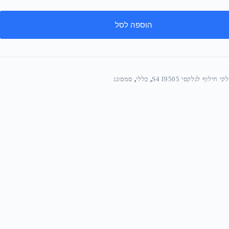
הוספה לסל
י חילוף לגלקסי S4 I9505
,
כללי
,
סמסונג