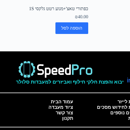
כפתורי טאצ'+מנוע רטט גלקסי 1S
₪
40.00
הוספה לסל
יבוא והפצת חלקי חילוף ואביזרים למעבדות סלולר
לייזר
עמוד הבית
 לחידוש מסכים
ציוד מעבדה
ם נוספים
צור קשר
תקנון