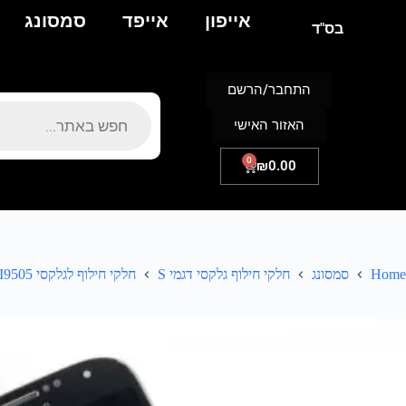
אייפון
אייפד
סמסונג
בס"ד
התחבר/הרשם
האזור האישי
0
₪
0.00
Home
סמסונג
חלקי חילוף גלקסי דגמי S
חלקי חילוף לגלקסי S4 I9505